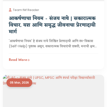
Team fliif Reader
आकर्षणाचा नियम – संजय नाथे | सकारात्मक
विचार, यश आणि समृद्ध जीवनाचा प्रेरणादायी
मार्ग
'आकर्षणाचा नियम' हे संजय नाथे लिखित प्रेरणादायी आणि स्व-विकास
(Self-Help) पुस्तक असून, सकारात्मक विचारांची शक्ती, मनाची क्षमता
आणि ध्येय साध्य करण्यासाठी आवश्यक असलेली मानसिकता याविषयी
सखोल मार्गदर्शन करते. प्रत्येक व्यक्तीच्या विचारांचा, भावनांचा आणि
Read More
कृतीचा तिच्या आयुष्यावर मोठा प्रभाव असतो. योग्य विचारसरणी,
आत्मविश्वास आणि स्पष्ट ध्येय यांच्या साहाय्याने जीवनात यश, आनंद,
आर्थिक समृद्धी आणि समाधान कसे प्राप्त करता येते, याचे प्रभावी विवेचन
या पुस्तकात करण्यात आले आहे.
05 Mar, 2026