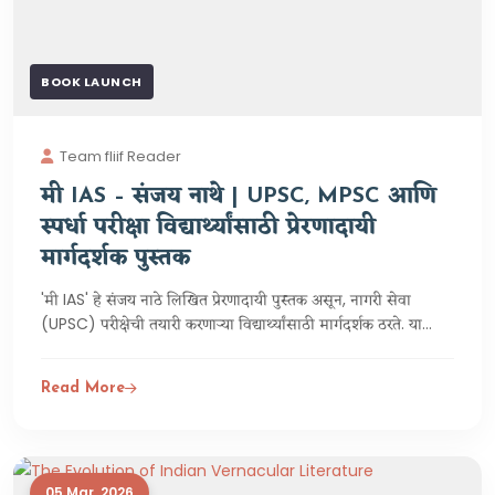
BOOK LAUNCH
Team fliif Reader
मी IAS – संजय नाथे | UPSC, MPSC आणि
स्पर्धा परीक्षा विद्यार्थ्यांसाठी प्रेरणादायी
मार्गदर्शक पुस्तक
'मी IAS' हे संजय नाठे लिखित प्रेरणादायी पुस्तक असून, नागरी सेवा
(UPSC) परीक्षेची तयारी करणाऱ्या विद्यार्थ्यांसाठी मार्गदर्शक ठरते. या
पुस्तकात यशस्वी IAS अधिकाऱ्यांच्या प्रेरणादायी यशोगाथा, त्यांचा
अभ्यासाचा प्रवास, अडचणींवर मात करण्याची जिद्द आणि योग्य नियोजनाचे
Read More
महत्त्व प्रभावीपणे मांडले आहे. ग्रामीण व शहरी भागातील स्पर्धा परीक्षेच्या
विद्यार्थ्यांच्या मनातील शंका, भीती आणि संभ्रम दूर करण्याचा प्रयत्न या
पुस्तकातून केला आहे. यशस्वी उमेदवारांच्या अनुभवांमधून वाचकांना
आत्मविश्वास, प्रेरणा आणि योग्य दिशा मिळते. UPSC चे स्वप्न पाहणाऱ्या
प्रत्येक विद्यार्थ्यासाठी हे पुस्तक प्रेरणा, मार्गदर्शन आणि सकारात्मक
05 Mar, 2026