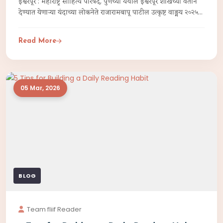
ईश्वरपूर : महाराष्ट्र साहित्य परिषद, पुणेच्या येथील ईश्वरपूर शाखेच्या वतीने
देण्यात येणाऱ्या यंदाच्या लोकनेते राजारामबापू पाटील उत्कृष्ट वाङ्मय २०२५
पुरस्कारांची घोषणा केली आहे.
Read More
05 Mar, 2026
BLOG
Team fliif Reader